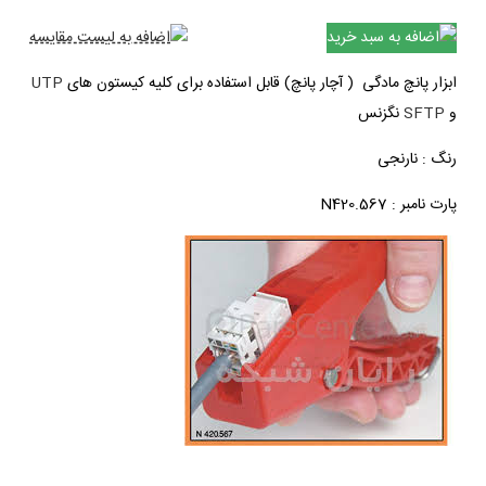
اضافه به سبد خرید
اضافه به لیست مقایسه
ابزار پانچ مادگی ( آچار پانچ) قابل استفاده برای کلیه کیستون های
UTP
و
SFTP
نگزنس
رنگ : نارنجی
پارت نامبر : N420.567