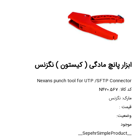
کالا در سبد خرید
ابزار پانچ مادگی ( کیستون ) نگزنس
Nexans punch tool for UTP /SFTP Connector
کد کالا:
N420.567
مارک:
نگزنس
قیمت :
وضعیت:
موجود
__SepehrSimpleProduct__