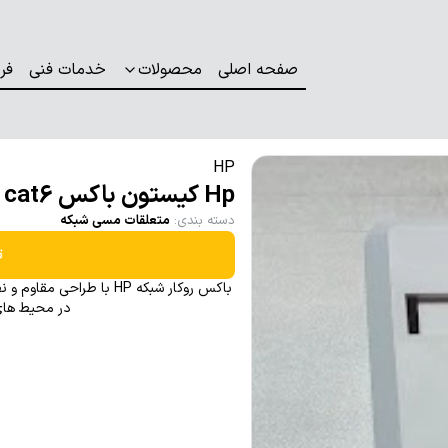
صفحه اصلی
محصولات
خدمات فنی
فر
HP
Hp کیستون باکس cat6
دسته بندی
:
متعلقات مسی شبکه
ت
باکس روکار شبکه HP با طر
در محیط های