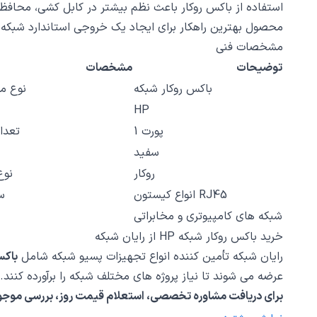
استفاده از باکس روکار باعث نظم بیشتر در کابل کشی، محافظ
محصول بهترین راهکار برای ایجاد یک خروجی استاندارد شبک
مشخصات فنی
توضیحات
مشخصات
باکس روکار شبکه
نوع محصول
HP
1 پورت
تعدا
سفید
روکار
نوع
انواع کیستون RJ45
س
شبکه های کامپیوتری و مخابراتی
خرید باکس روکار شبکه HP از رایان شبکه
رایان شبکه تأمین کننده انواع تجهیزات پسیو شبکه شامل
باکس روکار HP، کیستون ش
عرضه می شوند تا نیاز پروژه های مختلف شبکه را برآورده کنند.
برای دریافت مشاوره تخصصی، استعلام قیمت روز، بررسی موجودی