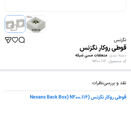
نگزنس
قوطی روکار نگزنس
دسته بندی
:
متعلقات مسی شبکه
کد محصول
:
N200.116
نقد و بررسی
نظرات
قوطی روکار نگزنس
(Nexans Back Box) N200.116
روکار
نوع قوطی
80
x80mm
ابعاد قوطی
سفید
رنگ قوطی
جعبه 48 عددی
بسته بندی