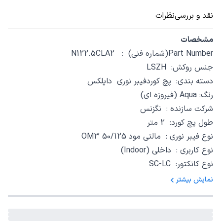
نقد و بررسی
نظرات
مشخصات
Part Number(شماره فنی) : N122.5CLA2
جنس روکش: LSZH
دسته بندی: پچ کوردفیبر نوری داپلکس
رنگ: Aqua (فیروزه ای)
شرکت سازنده : نگزنس
طول پچ کورد: 2 متر
نوع فیبر نوری : مالتی مود OM3 50/125
نوع کاربری : داخلی (Indoor)
نوع کانکتور: SC-LC
نمایش بیشتر