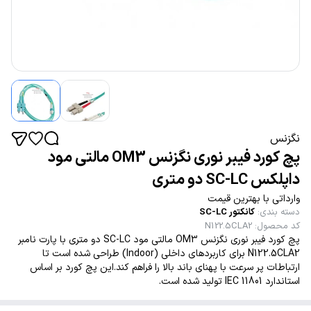
نگزنس
پچ کورد فیبر نوری نگزنس OM3 مالتی مود
داپلکس SC-LC دو متری
وارداتی با بهترین قیمت
دسته بندی
:
کانکتور SC-LC
کد محصول
:
N122.5CLA2
پچ کورد فیبر نوری نگزنس OM3 مالتی مود SC-LC دو متری با پارت نامبر
N122.5CLA2 برای کاربردهای داخلی (Indoor) طراحی شده است تا
ارتباطات پر سرعت با پهنای باند بالا را فراهم کند.این پچ کورد بر اساس
استاندارد IEC 11801 تولید شده است.